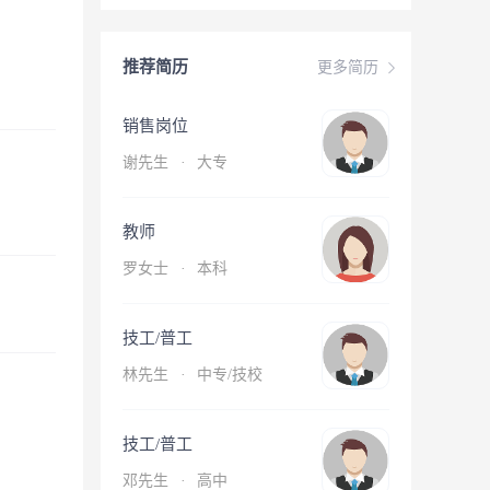
推荐简历
更多简历
销售岗位
谢先生
·
大专
教师
罗女士
·
本科
技工/普工
林先生
·
中专/技校
技工/普工
邓先生
·
高中